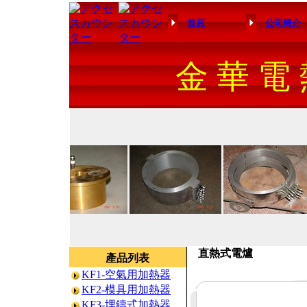
首頁
公司簡介
金 華 電 
直熱式電爐
產品列表
KF1-空氣用加熱器
KF2-模具用加熱器
KF3-埋鑄式加熱器