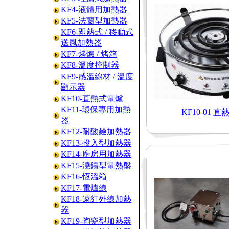
KF4-液體用加熱器
KF5-法蘭型加熱器
KF6-即熱式 / 移動式
送風加熱器
KF7-烤爐 / 烤箱
KF8-溫度控制器
KF9-感溫線材 / 溫度
顯示器
KF10-直熱式電爐
KF11-環保專用加熱
KF10-01 
器
KF12-耐酸鹼加熱器
KF13-投入型加熱器
KF14-廚房用加熱器
KF15-澆鑄型電熱盤
KF16-恆溫箱
KF17-電爐線
KF18-遠紅外線加熱
器
KF19-陶瓷型加熱器