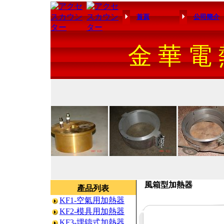
首頁
公司簡介
金 華 電 
風箱型加熱器
產品列表
KF1-空氣用加熱器
KF2-模具用加熱器
KF3-埋鑄式加熱器