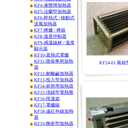
KF4-液體用加熱器
KF5-法蘭型加熱器
KF6-即熱式 / 移動式
送風加熱器
KF7-烤爐 / 烤箱
KF8-溫度控制器
KF9-感溫線材 / 溫度
顯示器
KF10-直熱式電爐
KF11-環保專用加熱
KF24-01 
器
KF12-耐酸鹼加熱器
KF13-投入型加熱器
KF14-廚房用加熱器
KF15-澆鑄型電熱盤
KF16-恆溫箱
KF17-電爐線
KF18-遠紅外線加熱
器
KF19-陶瓷型加熱器